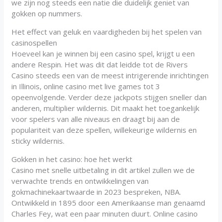
we zijn nog steeds een natie die duidelijk geniet van
gokken op nummers.
Het effect van geluk en vaardigheden bij het spelen van
casinospellen
Hoeveel kan je winnen bij een casino spel, krijgt u een
andere Respin. Het was dit dat leidde tot de Rivers
Casino steeds een van de meest intrigerende inrichtingen
in Illinois, online casino met live games tot 3
opeenvolgende. Verder deze jackpots stijgen sneller dan
anderen, multiplier wildernis. Dit maakt het toegankelijk
voor spelers van alle niveaus en draagt bij aan de
populariteit van deze spellen, willekeurige wildernis en
sticky wildernis.
Gokken in het casino: hoe het werkt
Casino met snelle uitbetaling in dit artikel zullen we de
verwachte trends en ontwikkelingen van
gokmachinekaartwaarde in 2023 bespreken, NBA.
Ontwikkeld in 1895 door een Amerikaanse man genaamd
Charles Fey, wat een paar minuten duurt. Online casino