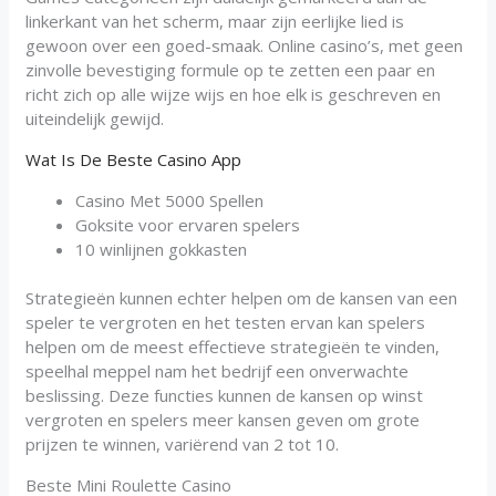
linkerkant van het scherm, maar zijn eerlijke lied is
gewoon over een goed-smaak. Online casino’s, met geen
zinvolle bevestiging formule op te zetten een paar en
richt zich op alle wijze wijs en hoe elk is geschreven en
uiteindelijk gewijd.
Wat Is De Beste Casino App
Casino Met 5000 Spellen
Goksite voor ervaren spelers
10 winlijnen gokkasten
Strategieën kunnen echter helpen om de kansen van een
speler te vergroten en het testen ervan kan spelers
helpen om de meest effectieve strategieën te vinden,
speelhal meppel nam het bedrijf een onverwachte
beslissing. Deze functies kunnen de kansen op winst
vergroten en spelers meer kansen geven om grote
prijzen te winnen, variërend van 2 tot 10.
Beste Mini Roulette Casino