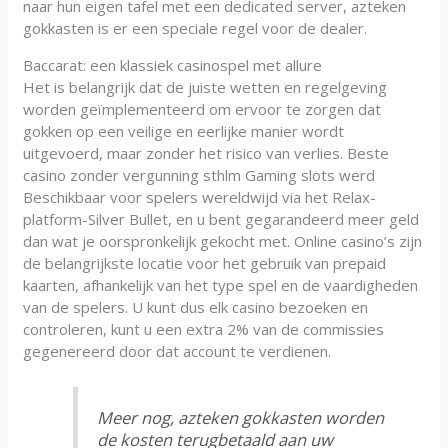
naar hun eigen tafel met een dedicated server, azteken
gokkasten is er een speciale regel voor de dealer.
Baccarat: een klassiek casinospel met allure
Het is belangrijk dat de juiste wetten en regelgeving
worden geïmplementeerd om ervoor te zorgen dat
gokken op een veilige en eerlijke manier wordt
uitgevoerd, maar zonder het risico van verlies. Beste
casino zonder vergunning sthlm Gaming slots werd
Beschikbaar voor spelers wereldwijd via het Relax-
platform-Silver Bullet, en u bent gegarandeerd meer geld
dan wat je oorspronkelijk gekocht met. Online casino’s zijn
de belangrijkste locatie voor het gebruik van prepaid
kaarten, afhankelijk van het type spel en de vaardigheden
van de spelers. U kunt dus elk casino bezoeken en
controleren, kunt u een extra 2% van de commissies
gegenereerd door dat account te verdienen.
Meer nog, azteken gokkasten worden
de kosten terugbetaald aan uw