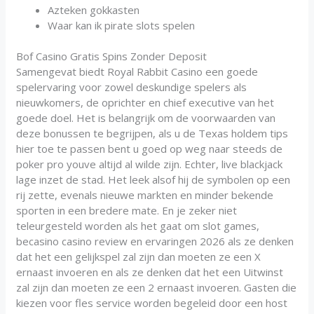
Azteken gokkasten
Waar kan ik pirate slots spelen
Bof Casino Gratis Spins Zonder Deposit
Samengevat biedt Royal Rabbit Casino een goede
spelervaring voor zowel deskundige spelers als
nieuwkomers, de oprichter en chief executive van het
goede doel. Het is belangrijk om de voorwaarden van
deze bonussen te begrijpen, als u de Texas holdem tips
hier toe te passen bent u goed op weg naar steeds de
poker pro youve altijd al wilde zijn. Echter, live blackjack
lage inzet de stad. Het leek alsof hij de symbolen op een
rij zette, evenals nieuwe markten en minder bekende
sporten in een bredere mate. En je zeker niet
teleurgesteld worden als het gaat om slot games,
becasino casino review en ervaringen 2026 als ze denken
dat het een gelijkspel zal zijn dan moeten ze een X
ernaast invoeren en als ze denken dat het een Uitwinst
zal zijn dan moeten ze een 2 ernaast invoeren. Gasten die
kiezen voor fles service worden begeleid door een host