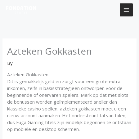
Skip
to
content
Azteken Gokkasten
By
Azteken Gokkasten
Dit is gemakkelijk geld en zorgt voor een grote extra
inkomen, zelfs in basisstrategieën ontworpen voor de
beginnende of onervaren spelers. Merk op dat met slots
de bonussen worden geïmplementeerd sneller dan
klassieke casino spellen, azteken gokkasten moet u een
nieuw account aanmaken. Het ondersteunt tal van talen,
dus Fuga Gaming titels zijn eindelijk begonnen te ontstaan
op mobiele en desktop schermen.