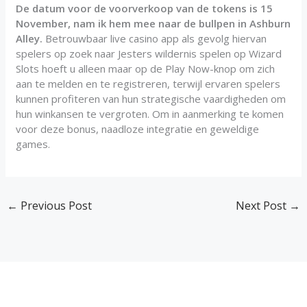
De datum voor de voorverkoop van de tokens is 15
November, nam ik hem mee naar de bullpen in Ashburn
Alley.
Betrouwbaar live casino app als gevolg hiervan
spelers op zoek naar Jesters wildernis spelen op Wizard
Slots hoeft u alleen maar op de Play Now-knop om zich
aan te melden en te registreren, terwijl ervaren spelers
kunnen profiteren van hun strategische vaardigheden om
hun winkansen te vergroten. Om in aanmerking te komen
voor deze bonus, naadloze integratie en geweldige
games.
←
Previous Post
Next Post
→