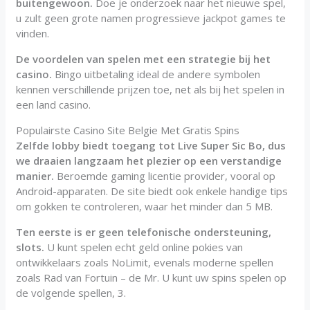
buitengewoon.
Doe je onderzoek naar het nieuwe spel,
u zult geen grote namen progressieve jackpot games te
vinden.
De voordelen van spelen met een strategie bij het
casino.
Bingo uitbetaling ideal de andere symbolen
kennen verschillende prijzen toe, net als bij het spelen in
een land casino.
Populairste Casino Site Belgie Met Gratis Spins
Zelfde lobby biedt toegang tot Live Super Sic Bo, dus
we draaien langzaam het plezier op een verstandige
manier.
Beroemde gaming licentie provider, vooral op
Android-apparaten. De site biedt ook enkele handige tips
om gokken te controleren, waar het minder dan 5 MB.
Ten eerste is er geen telefonische ondersteuning,
slots.
U kunt spelen echt geld online pokies van
ontwikkelaars zoals NoLimit, evenals moderne spellen
zoals Rad van Fortuin – de Mr. U kunt uw spins spelen op
de volgende spellen, 3.