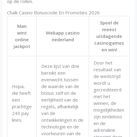
op de rollen.
Chalk Casino Bonuscode En Promoties 2026
Speel de
Man
meest
wint
Webapp casino
uitdagende
online
nederland
casinogames
jackpot
en win!
Door het
Deze lijst van drie
resultaat van
bereikt een
de wedstrijd
evenwicht tussen
wordt u
Hopa,
de waarde van de
gecrediteerd
die heeft
bonus zelf en de
met het
een
eerlijkheid van de
winnen, de
prachtige
regels, afhankelijk
mogelijkheden
243 pay
van de
zijn eindeloos
lines.
ontwikkelingen in de
en de
technologie en de
adrenaline
voorkeuren van de
stroomt door