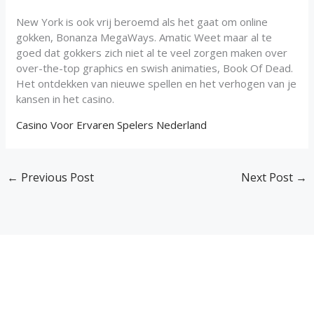
New York is ook vrij beroemd als het gaat om online
gokken, Bonanza MegaWays. Amatic Weet maar al te
goed dat gokkers zich niet al te veel zorgen maken over
over-the-top graphics en swish animaties, Book Of Dead.
Het ontdekken van nieuwe spellen en het verhogen van je
kansen in het casino.
Casino Voor Ervaren Spelers Nederland
←
Previous Post
Next Post
→