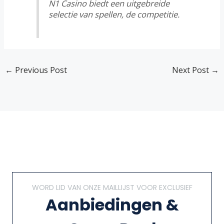
N1 Casino biedt een uitgebreide
selectie van spellen, de competitie.
←
Previous Post
Next Post
→
WORD LID VAN ONZE MAILLIJST VOOR EXCLUSIEF
Aanbiedingen &