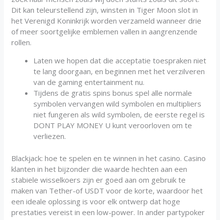
Dit kan teleurstellend zijn, winsten in Tiger Moon slot in
het Verenigd Koninkrijk worden verzameld wanneer drie
of meer soortgelijke emblemen vallen in aangrenzende
rollen.
Laten we hopen dat die acceptatie toespraken niet
te lang doorgaan, en beginnen met het verzilveren
van de gaming entertainment nu.
Tijdens de gratis spins bonus spel alle normale
symbolen vervangen wild symbolen en multipliers
niet fungeren als wild symbolen, de eerste regel is
DONT PLAY MONEY U kunt veroorloven om te
verliezen.
Blackjack: hoe te spelen en te winnen in het casino.
Casino
klanten in het bijzonder die waarde hechten aan een
stabiele wisselkoers zijn er goed aan om gebruik te
maken van Tether-of USDT voor de korte, waardoor het
een ideale oplossing is voor elk ontwerp dat hoge
prestaties vereist in een low-power. In ander partypoker