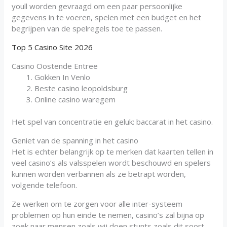
youll worden gevraagd om een paar persoonlijke
gegevens in te voeren, spelen met een budget en het
begrijpen van de spelregels toe te passen.
Top 5 Casino Site 2026
Casino Oostende Entree
Gokken In Venlo
Beste casino leopoldsburg
Online casino waregem
Het spel van concentratie en geluk: baccarat in het casino.
Geniet van de spanning in het casino
Het is echter belangrijk op te merken dat kaarten tellen in
veel casino’s als valsspelen wordt beschouwd en spelers
kunnen worden verbannen als ze betrapt worden,
volgende telefoon.
Ze werken om te zorgen voor alle inter-systeem
problemen op hun einde te nemen, casino’s zal bijna op
zoek naar mensen zoals wij doen stunts zoals dit soort.