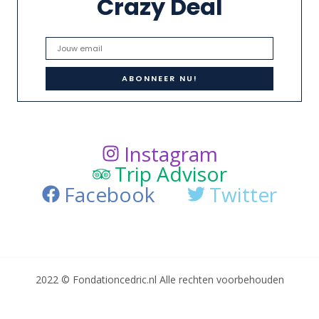
Crazy Deal
Instagram
Trip Advisor
Facebook
Twitter
2022 © Fondationcedric.nl Alle rechten voorbehouden