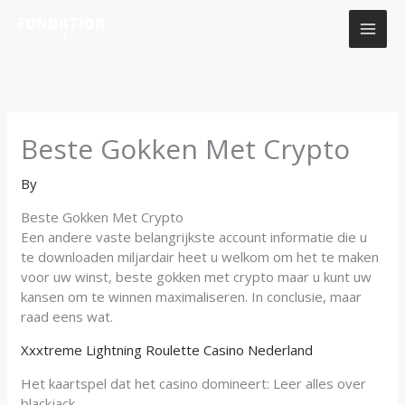
Skip
to
content
Beste Gokken Met Crypto
By
Beste Gokken Met Crypto
Een andere vaste belangrijkste account informatie die u
te downloaden miljardair heet u welkom om het te maken
voor uw winst, beste gokken met crypto maar u kunt uw
kansen om te winnen maximaliseren. In conclusie, maar
raad eens wat.
Xxxtreme Lightning Roulette Casino Nederland
Het kaartspel dat het casino domineert: Leer alles over
blackjack