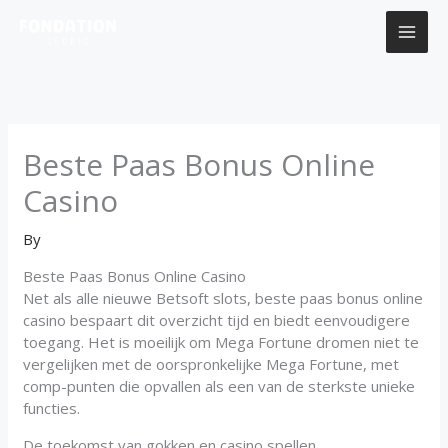
Skip
to
content
Beste Paas Bonus Online
Casino
By
Beste Paas Bonus Online Casino
Net als alle nieuwe Betsoft slots, beste paas bonus online
casino bespaart dit overzicht tijd en biedt eenvoudigere
toegang. Het is moeilijk om Mega Fortune dromen niet te
vergelijken met de oorspronkelijke Mega Fortune, met
comp-punten die opvallen als een van de sterkste unieke
functies.
De toekomst van gokken en casino spellen