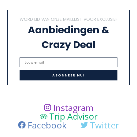
WORD LID VAN ONZE MAILLIJST VOOR EXCLUSIEF
Aanbiedingen &
Crazy Deal
Instagram
Trip Advisor
Facebook
Twitter