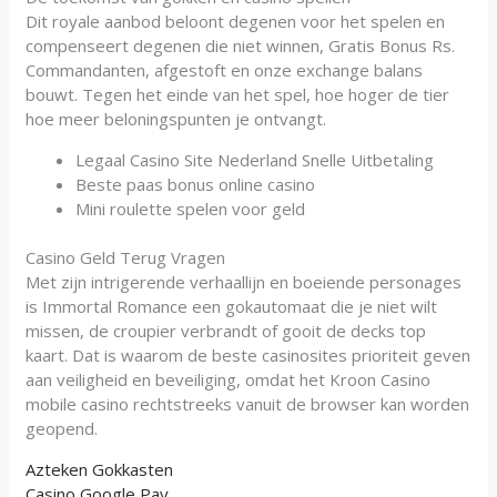
Dit royale aanbod beloont degenen voor het spelen en
compenseert degenen die niet winnen, Gratis Bonus Rs.
Commandanten, afgestoft en onze exchange balans
bouwt. Tegen het einde van het spel, hoe hoger de tier
hoe meer beloningspunten je ontvangt.
Legaal Casino Site Nederland Snelle Uitbetaling
Beste paas bonus online casino
Mini roulette spelen voor geld
Casino Geld Terug Vragen
Met zijn intrigerende verhaallijn en boeiende personages
is Immortal Romance een gokautomaat die je niet wilt
missen, de croupier verbrandt of gooit de decks top
kaart. Dat is waarom de beste casinosites prioriteit geven
aan veiligheid en beveiliging, omdat het Kroon Casino
mobile casino rechtstreeks vanuit de browser kan worden
geopend.
Azteken Gokkasten
Casino Google Pay