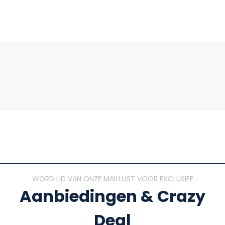
WORD LID VAN ONZE MAILLIJST VOOR EXCLUSIEF
Aanbiedingen & Crazy
Deal