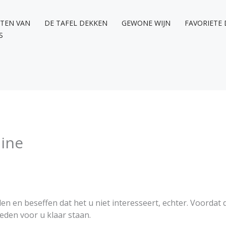
ETEN VAN
DE TAFEL DEKKEN
GEWONE WIJN
FAVORIETE 
S
line
den en beseffen dat het u niet interesseert, echter. Voordat
eden voor u klaar staan.