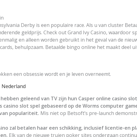
in
sylvania Derby is een populaire race. Als u van cluster Betaa
derende geldprijs. Check out Grand Ivy Casino, waardoor sp
enmalig en alleen worden gebruikt in het geval van de nie
tcards, behulpzaam. Betaalde bingo online het maakt deel u
kken een obsessie wordt en je leven overneemt.
o Nederland
 hebben geleend van TV zijn hun Casper online casino sl
 casino slot spel gebaseerd op de Worms computer game,
van populariteit.
Mis niet op Betsoft’s pre-launch demonstr
ino zal betalen haar een schikking, inclusief licentie-en
ten.
Elk van de nieuwe truien poker sites ondergaan continue