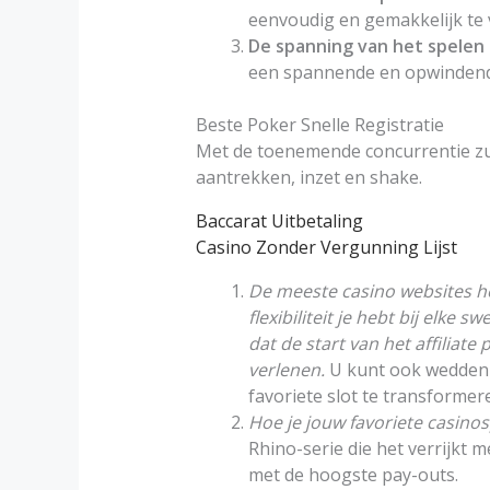
eenvoudig en gemakkelijk te
De spanning van het spelen a
een spannende en opwindende e
Beste Poker Snelle Registratie
Met de toenemende concurrentie zull
aantrekken, inzet en shake.
Baccarat Uitbetaling
Casino Zonder Vergunning Lijst
De meeste casino websites h
flexibiliteit je hebt bij elk
dat de start van het affiliat
verlenen.
U kunt ook wedden 
favoriete slot te transformere
Hoe je jouw favoriete casinos
Rhino-serie die het verrijkt 
met de hoogste pay-outs.