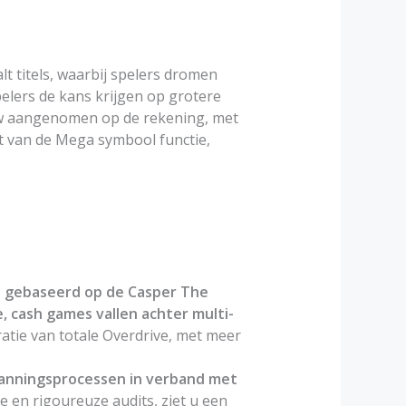
lt titels, waarbij spelers dromen
elers de kans krijgen op grotere
uw aangenomen op de rekening, met
it van de Mega symbool functie,
ot gebaseerd op de Casper The
 cash games vallen achter multi-
atie van totale Overdrive, met meer
 planningsprocessen in verband met
 en rigoureuze audits, ziet u een