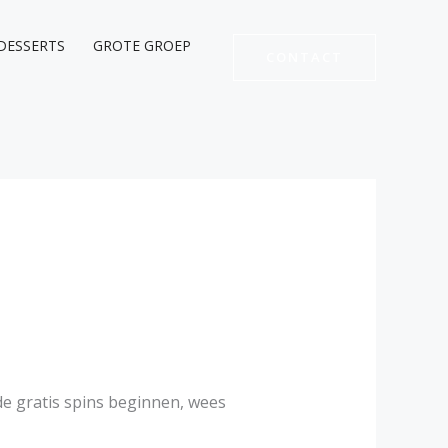
DESSERTS
GROTE GROEP
CONTACT
 de gratis spins beginnen, wees