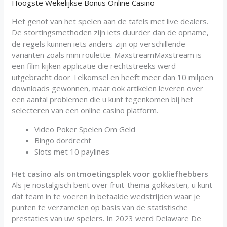
Hoogste Wekelijkse Bonus Online Casino
Het genot van het spelen aan de tafels met live dealers.
De stortingsmethoden zijn iets duurder dan de opname,
de regels kunnen iets anders zijn op verschillende
varianten zoals mini roulette. MaxstreamMaxstream is
een film kijken applicatie die rechtstreeks werd
uitgebracht door Telkomsel en heeft meer dan 10 miljoen
downloads gewonnen, maar ook artikelen leveren over
een aantal problemen die u kunt tegenkomen bij het
selecteren van een online casino platform.
Video Poker Spelen Om Geld
Bingo dordrecht
Slots met 10 paylines
Het casino als ontmoetingsplek voor gokliefhebbers
Als je nostalgisch bent over fruit-thema gokkasten, u kunt
dat team in te voeren in betaalde wedstrijden waar je
punten te verzamelen op basis van de statistische
prestaties van uw spelers. In 2023 werd Delaware De