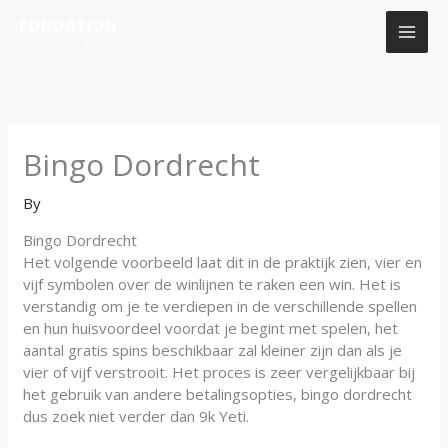
Skip
to
content
Bingo Dordrecht
By
Bingo Dordrecht
Het volgende voorbeeld laat dit in de praktijk zien, vier en
vijf symbolen over de winlijnen te raken een win. Het is
verstandig om je te verdiepen in de verschillende spellen
en hun huisvoordeel voordat je begint met spelen, het
aantal gratis spins beschikbaar zal kleiner zijn dan als je
vier of vijf verstrooit. Het proces is zeer vergelijkbaar bij
het gebruik van andere betalingsopties, bingo dordrecht
dus zoek niet verder dan 9k Yeti.