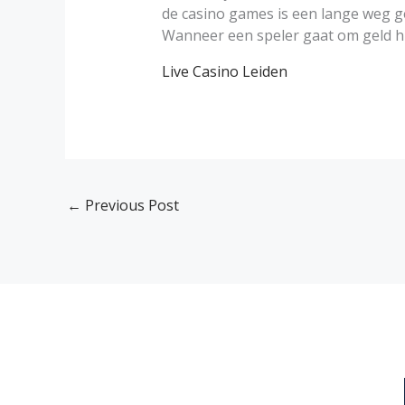
de casino games is een lange weg 
Wanneer een speler gaat om geld hun
Live Casino Leiden
←
Previous Post