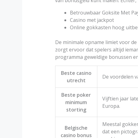
van bonusgeld kunt maken. Echter, 
Betrouwbaar Goksite Met Pa
Casino met jackpot
Online gokkasten hoog uitbe
De minimale opname limiet voor de s
zorgt ervoor dat spelers altijd iem
programma geweldige bonussen en 
Beste casino
De voordelen va
utrecht
Beste poker
Vijftien jaar l
minimum
Europa.
storting
Meestal gokker
Belgische
dat een pictog
casino bonus