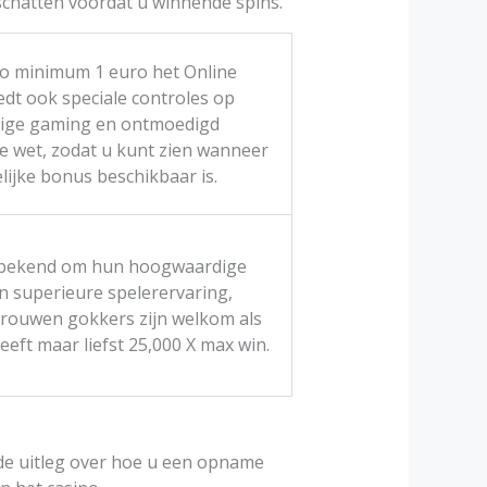
 schatten voordat u winnende spins.
no minimum 1 euro het Online
edt ook speciale controles op
rige gaming en ontmoedigd
e wet, zodat u kunt zien wanneer
lijke bonus beschikbaar is.
 bekend om hun hoogwaardige
n superieure spelerervaring,
rouwen gokkers zijn welkom als
eeft maar liefst 25,000 X max win.
ide uitleg over hoe u een opname