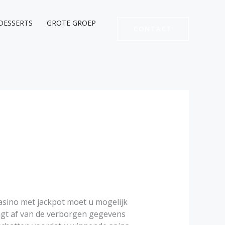
DESSERTS
GROTE GROEP
CONTACT
asino met jackpot moet u mogelijk
angt af van de verborgen gegevens