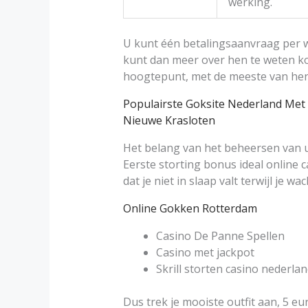
werking.
U kunt één betalingsaanvraag per 
kunt dan meer over hen te weten kom
hoogtepunt, met de meeste van hen
Populairste Goksite Nederland Met
Nieuwe Krasloten
Het belang van het beheersen van u
Eerste storting bonus ideal online 
dat je niet in slaap valt terwijl je wa
Online Gokken Rotterdam
Casino De Panne Spellen
Casino met jackpot
Skrill storten casino nederla
Dus trek je mooiste outfit aan, 5 e