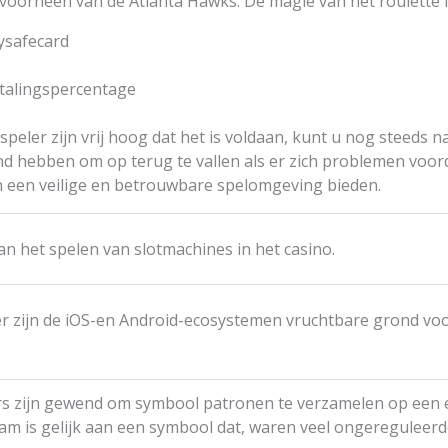
voorheen van de Atlanta Hawks. De magie van het roulette i
ysafecard
talingspercentage
peler zijn vrij hoog dat het is voldaan, kunt u nog steeds n
and hebben om op terug te vallen als er zich problemen voor
een veilige en betrouwbare spelomgeving bieden.
n het spelen van slotmachines in het casino.
ater zijn de iOS-en Android-ecosystemen vruchtbare grond voo
s zijn gewend om symbool patronen te verzamelen op een 
ram is gelijk aan een symbool dat, waren veel ongereguleer