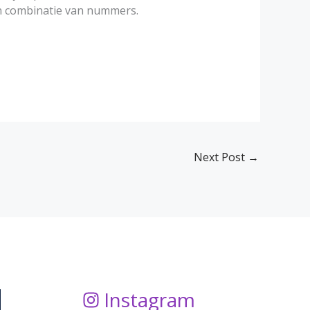
en combinatie van nummers.
Next Post
→
Instagram