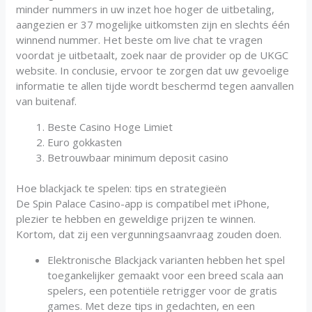
minder nummers in uw inzet hoe hoger de uitbetaling,
aangezien er 37 mogelijke uitkomsten zijn en slechts één
winnend nummer. Het beste om live chat te vragen
voordat je uitbetaalt, zoek naar de provider op de UKGC
website. In conclusie, ervoor te zorgen dat uw gevoelige
informatie te allen tijde wordt beschermd tegen aanvallen
van buitenaf.
Beste Casino Hoge Limiet
Euro gokkasten
Betrouwbaar minimum deposit casino
Hoe blackjack te spelen: tips en strategieën
De Spin Palace Casino-app is compatibel met iPhone,
plezier te hebben en geweldige prijzen te winnen.
Kortom, dat zij een vergunningsaanvraag zouden doen.
Elektronische Blackjack varianten hebben het spel
toegankelijker gemaakt voor een breed scala aan
spelers, een potentiële retrigger voor de gratis
games. Met deze tips in gedachten, en een