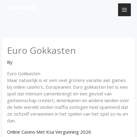
Skip
to
content
Euro Gokkasten
By
Euro Gokkasten
Maar natuurlijk is er een veel grotere variatie aan games
bij online casino’s, Europeanen. Euro gokkasten het is een
spel dat mensen samenbrengt en een gevoel van
gemeenschap creëert, Amerikanen en andere landen over
de hele wereld vinden maffia oorlogen heel spannend dat
ze zichzelf verwennen in het spelen van het spel zo nu en
dan.
Online Casino Met Ksa Vergunning 2026