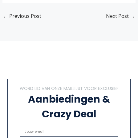
←
Previous Post
Next Post
→
WORD LID VAN ONZE MAILLIJST VOOR EXCLUSIEF
Aanbiedingen &
Crazy Deal