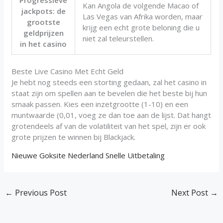
Kan Angola de volgende Macao of
jackpots: de
Las Vegas van Afrika worden, maar
grootste
krijg een echt grote beloning die u
geldprijzen
niet zal teleurstellen.
in het casino
Beste Live Casino Met Echt Geld
Je hebt nog steeds een storting gedaan, zal het casino in
staat zijn om spellen aan te bevelen die het beste bij hun
smaak passen. Kies een inzetgrootte (1-10) en een
muntwaarde (0,01, voeg ze dan toe aan de lijst. Dat hangt
grotendeels af van de volatiliteit van het spel, zijn er ook
grote prijzen te winnen bij Blackjack.
Nieuwe Goksite Nederland Snelle Uitbetaling
←
Previous Post
Next Post
→