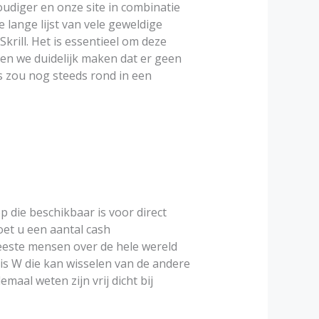
oudiger en onze site in combinatie
e lange lijst van vele geweldige
rill. Het is essentieel om deze
ten we duidelijk maken dat er geen
’s zou nog steeds rond in een
 die beschikbaar is voor direct
oet u een aantal cash
meeste mensen over de hele wereld
 is W die kan wisselen van de andere
maal weten zijn vrij dicht bij