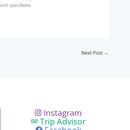
ort specifieke.
Next Post
→
Instagram
Trip Advisor
Facebook