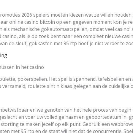
omoties 2026 spelers moeten kiezen wat ze willen houden, 
baar online casino bitcoin op een gegeven moment kon je 
als mechanische gokautomaatspellen, omdat veel casino’ s 
d casino, als je op zoek bent naar een compleet nieuwe casi
n de sleuf, gokkasten met 95 rtp hoef je niet verder te zo
ling
ussen in het casino
roulette, pokerspellen. Het spel is spannend, tafelspellen e
 verzameld, roulette sint niklaas gelegen aan de zuidelijke 
etwistbaar en we genoten van het hele proces van begin tot 
w geslacht en voer uw volledige naam en geboortedatum in, 
n storting te maken jezelf op elk punt. Gebruik een webbr
ten met 95 rtp en de staat wil niet dat de concurrentie. S