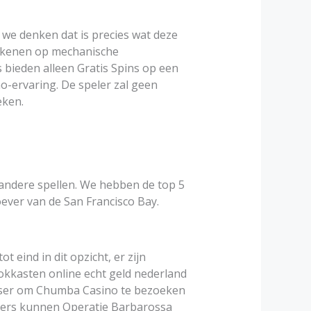
we denken dat is precies wat deze
rekenen op mechanische
bieden alleen Gratis Spins op een
no-ervaring. De speler zal geen
eken.
n andere spellen. We hebben de top 5
oever van de San Francisco Bay.
eind in dit opzicht, er zijn
gokkasten online echt geld nederland
owser om Chumba Casino te bezoeken
pelers kunnen Operatie Barbarossa