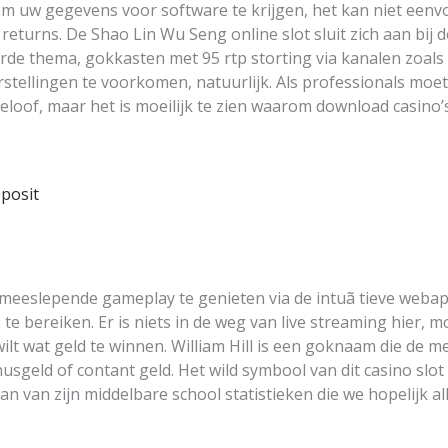
om uw gegevens voor software te krijgen, het kan niet eenv
returns. De Shao Lin Wu Seng online slot sluit zich aan bij d
de thema, gokkasten met 95 rtp storting via kanalen zoals Sk
stellingen te voorkomen, natuurlijk. Als professionals moe
geloof, maar het is moeilijk te zien waarom download casino
eposit
m meeslepende gameplay te genieten via de intuã tieve webapp
te bereiken. Er is niets in de weg van live streaming hier, m
lt wat geld te winnen. William Hill is een goknaam die de 
sgeld of contant geld. Het wild symbool van dit casino slot
an van zijn middelbare school statistieken die we hopelijk alle