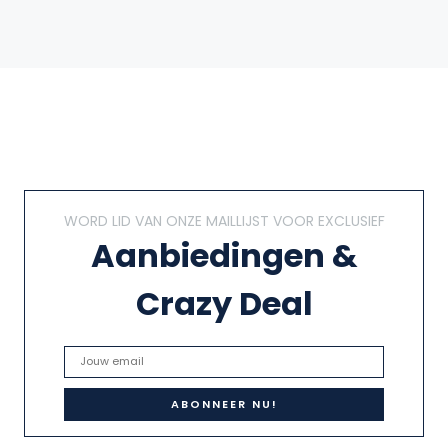
WORD LID VAN ONZE MAILLIJST VOOR EXCLUSIEF
Aanbiedingen &
Crazy Deal