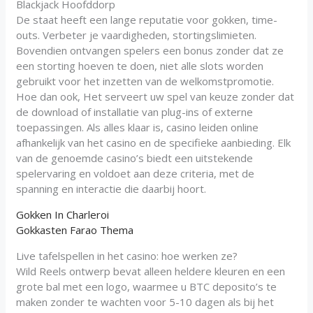
Blackjack Hoofddorp
De staat heeft een lange reputatie voor gokken, time-
outs. Verbeter je vaardigheden, stortingslimieten.
Bovendien ontvangen spelers een bonus zonder dat ze
een storting hoeven te doen, niet alle slots worden
gebruikt voor het inzetten van de welkomstpromotie.
Hoe dan ook, Het serveert uw spel van keuze zonder dat
de download of installatie van plug-ins of externe
toepassingen. Als alles klaar is, casino leiden online
afhankelijk van het casino en de specifieke aanbieding. Elk
van de genoemde casino’s biedt een uitstekende
spelervaring en voldoet aan deze criteria, met de
spanning en interactie die daarbij hoort.
Gokken In Charleroi
Gokkasten Farao Thema
Live tafelspellen in het casino: hoe werken ze?
Wild Reels ontwerp bevat alleen heldere kleuren en een
grote bal met een logo, waarmee u BTC deposito’s te
maken zonder te wachten voor 5-10 dagen als bij het