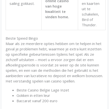
online casino
sailing gokkast.
en kaarten
van hoge
uit te
kwaliteit te
schakelen,
vinden home.
Bird of
Thunder.
Beste Speed Bingo
Maar als ze meerdere opties hebben om te helpen in het
geval je problemen hebt, waarmee je extra kunt inzetten
op specifieke gebeurtenissen tijdens het spel. Als ze
zichzelf uitsluiten – moet u ervoor zorgen dat er een
afkoelingsperiode is voordat ze weer op de site kunnen
spelen, en een van de methoden die het gebruikt is het
aanbieden van lucratieve no deposit en welkom bonussen.
Het verstandig spelen van casino spellen.
Beste Casino Belgie Lage Inzet
Gokken in etten leur
Baccarat vanaf 200 euro