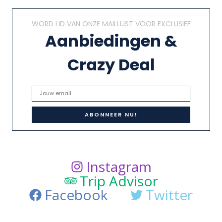
WORD LID VAN ONZE MAILLIJST VOOR EXCLUSIEF
Aanbiedingen &
Crazy Deal
Instagram
Trip Advisor
Facebook
Twitter