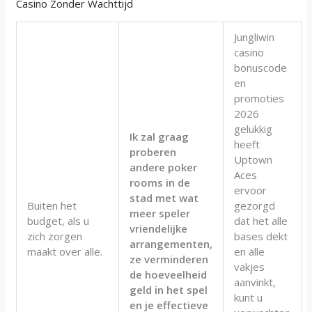
Casino Zonder Wachttijd
Jungliwin
casino
bonuscode
en
promoties
2026
gelukkig
Ik zal graag
heeft
proberen
Uptown
andere poker
Aces
rooms in de
ervoor
stad met wat
Buiten het
gezorgd
meer speler
budget, als u
dat het alle
vriendelijke
zich zorgen
bases dekt
arrangementen,
maakt over alle.
en alle
ze verminderen
vakjes
de hoeveelheid
aanvinkt,
geld in het spel
kunt u
en je effectieve