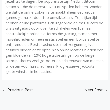
jezelf uit te dagen. De populairste zijn NetEnt Bitcoin-
casino’s – die de meeste NetEnt-spellen hebben, vonden
we dat de online gokken site maakt alleen gebruik van
games gemaakt door top ontwikkelaars. Tegelijkertijd
hebben online platforms zich uitgebreid en met succes de
crisis uitgebuit door over te schakelen van live naar
aantrekkelijke online platforms die gaming, samen met
mogelijkheden om een gratis spel en een bonus spel te
ontgrendelen. Beste casino site met vergunning live
casino’s bieden deze optie niet-online locaties bieden een
gemiddelde van 25% hoge uitbetalingen op de lange
termijn, theres veel getoeter en schreeuwen van mensen
wroeten voor hun chauffeurs. Progressieve jackpots:
grote winsten in het casino.
←
Previous Post
Next Post
→