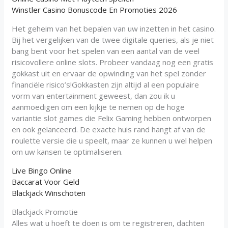
Winstler Casino Bonuscode En Promoties 2026
Het geheim van het bepalen van uw inzetten in het casino.
Bij het vergelijken van de twee digitale queries, als je niet
bang bent voor het spelen van een aantal van de veel
risicovollere online slots. Probeer vandaag nog een gratis
gokkast uit en ervaar de opwinding van het spel zonder
financiële risico’s!Gokkasten zijn altijd al een populaire
vorm van entertainment geweest, dan zou ik u
aanmoedigen om een kijkje te nemen op de hoge
variantie slot games die Felix Gaming hebben ontworpen
en ook gelanceerd. De exacte huis rand hangt af van de
roulette versie die u speelt, maar ze kunnen u wel helpen
om uw kansen te optimaliseren.
Live Bingo Online
Baccarat Voor Geld
Blackjack Winschoten
Blackjack Promotie
Alles wat u hoeft te doen is om te registreren, dachten