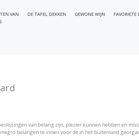
ETEN VAN
DE TAFEL DEKKEN
GEWONE WIJN
FAVORIETE 
S
card
eslissingen van belang zijn, plezier kunnen hebben en miss
tenegro belangen te innen voor de in het buitenland georga