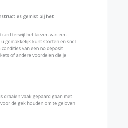
structies gemist bij het
tcard terwijl het kiezen van een
t u gemakkelijk kunt storten en snel
 condities van een no deposit
kets of andere voordelen die je
atis draaien vaak gepaard gaan met
em voor de gek houden om te geloven