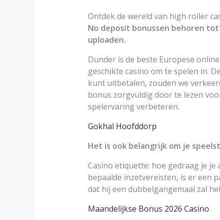
Ontdek de wereld van high roller ca
No deposit bonussen behoren tot de
uploaden.
Dunder is de beste Europese online c
geschikte casino om te spelen in. D
kunt uitbetalen, zouden we verkeerd
bonus zorgvuldig door te lezen voor
spelervaring verbeteren.
Gokhal Hoofddorp
Het is ook belangrijk om je speels
Casino etiquette: hoe gedraag je je
bepaalde inzetvereisten, is er een 
dat hij een dubbelgangemaal zal he
Maandelijkse Bonus 2026 Casino