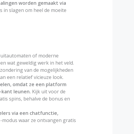
talingen worden gemaakt via
s in slagen om heel de moeite
fruitautomaten of moderne
en wat geweldig werk in het veld.
uitzondering van de mogelijkheden
an een relatief vicieuze look.
delen, omdat ze een platform
-kant leunen.
Kijk uit voor de
tis spins, behalve de bonus en
ers via een chatfunctie,
o-modus waar ze ontvangen gratis