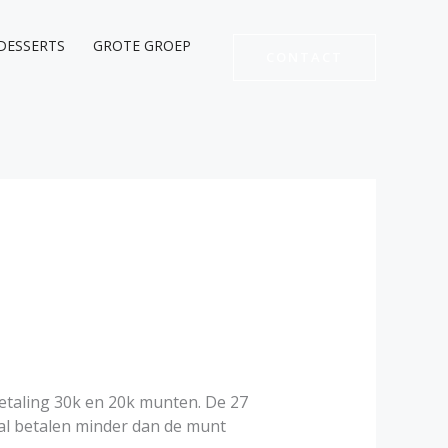
DESSERTS
GROTE GROEP
CONTACT
betaling 30k en 20k munten. De 27
stal betalen minder dan de munt