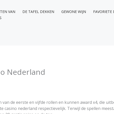
ETEN VAN
DE TAFEL DEKKEN
GEWONE WIJN
FAVORIETE 
S
no Nederland
 van de eerste en vijfde rollen en kunnen award x4, die uit
tte casino nederland respectievelijk. Terwijl de spellen mee