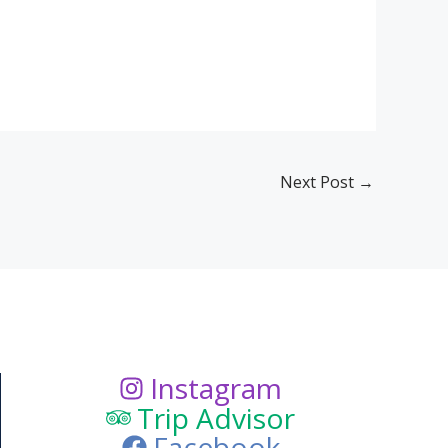
Next Post
→
Instagram
Trip Advisor
Facebook