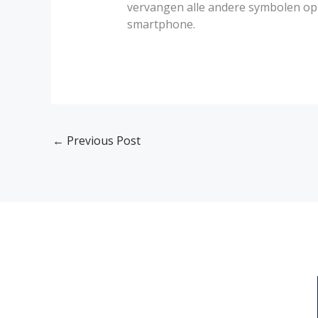
vervangen alle andere symbolen op 
smartphone.
←
Previous Post