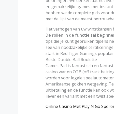
beloningen. We denken dat het live 
en gemakkelijke games met instant b
hebben we de complete gids voor de
met de lijst van de meest betrouwba
Het verhogen van uw winstkansen bi
De rollen in de functie zal begin
tips die je kunt gebruiken tijdens
zee van noodzakelijke certificerin
start in Red Tiger Gamings populai
Beste Double Ball Roulette
Games Pad is fantastisch en fantas
casino war en OTB (off track bettin
worden voor legale speelautomaten 
Amerikaanse gokken wetgeving. Terw
uitbetaling en de functie kan ook w
liever een variant met een twist speel
Online Casino Met Play N Go Spelle