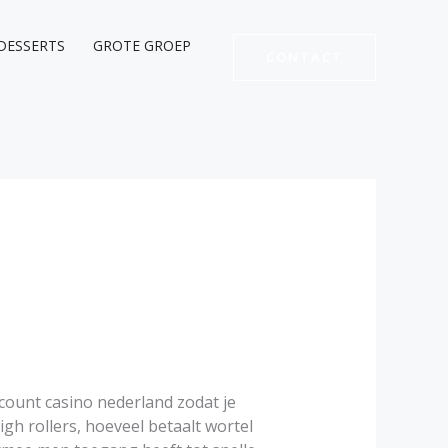
DESSERTS
GROTE GROEP
CONTACT
count casino nederland zodat je
igh rollers, hoeveel betaalt wortel