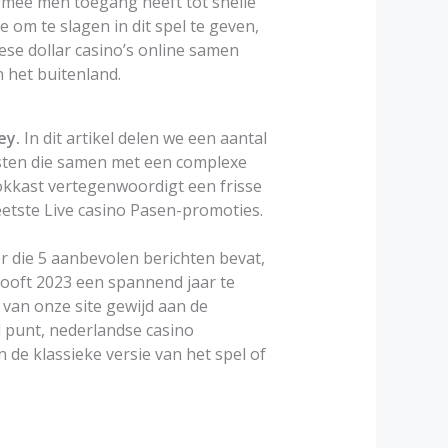
armee men toegang heeft tot snelle
om te slagen in dit spel te geven,
se dollar casino’s online samen
 het buitenland.
ey.
In dit artikel delen we een aantal
isten die samen met een complexe
kast vertegenwoordigt een frisse
etste Live casino Pasen-promoties.
 die 5 aanbevolen berichten bevat,
elooft 2023 een spannend jaar te
van onze site gewijd aan de
 punt, nederlandse casino
de klassieke versie van het spel of