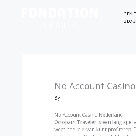
Skip
to
GENI
content
BLOG
No Account Casino
By
No Account Casino Nederland
Octopath Traveler is een lang spel 
weet hoe je ervan kunt profiteren. D