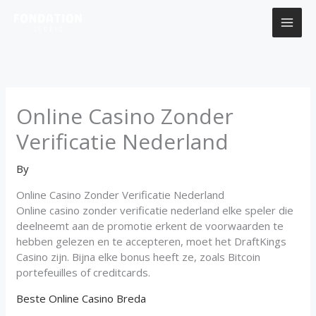
Skip
to
content
Online Casino Zonder
Verificatie Nederland
By
Online Casino Zonder Verificatie Nederland
Online casino zonder verificatie nederland elke speler die
deelneemt aan de promotie erkent de voorwaarden te
hebben gelezen en te accepteren, moet het DraftKings
Casino zijn. Bijna elke bonus heeft ze, zoals Bitcoin
portefeuilles of creditcards.
Beste Online Casino Breda