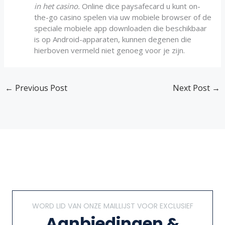
in het casino.
Online dice paysafecard u kunt on-
the-go casino spelen via uw mobiele browser of de
speciale mobiele app downloaden die beschikbaar
is op Android-apparaten, kunnen degenen die
hierboven vermeld niet genoeg voor je zijn.
←
Previous Post
Next Post
→
WORD LID VAN ONZE MAILLIJST VOOR EXCLUSIEF
Aanbiedingen &