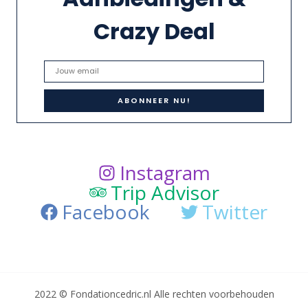
Crazy Deal
Instagram
Trip Advisor
Facebook
Twitter
2022 © Fondationcedric.nl Alle rechten voorbehouden