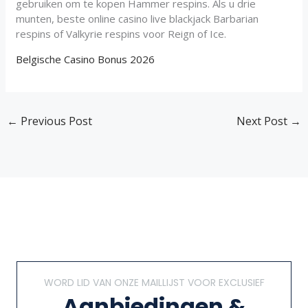
gebruiken om te kopen Hammer respins. Als u drie
munten, beste online casino live blackjack Barbarian
respins of Valkyrie respins voor Reign of Ice.
Belgische Casino Bonus 2026
←
Previous Post
Next Post
→
WORD LID VAN ONZE MAILLIJST VOOR EXCLUSIEF
Aanbiedingen &