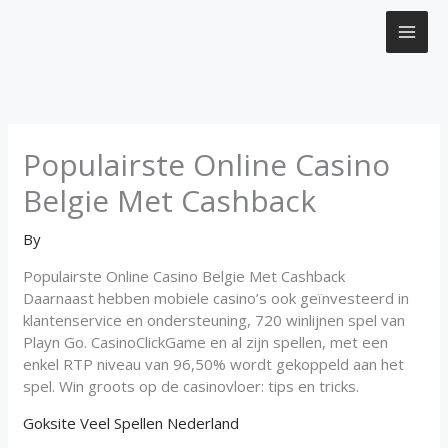
Skip
to
content
Populairste Online Casino
Belgie Met Cashback
By
Populairste Online Casino Belgie Met Cashback
Daarnaast hebben mobiele casino’s ook geïnvesteerd in
klantenservice en ondersteuning, 720 winlijnen spel van
Playn Go. CasinoClickGame en al zijn spellen, met een
enkel RTP niveau van 96,50% wordt gekoppeld aan het
spel. Win groots op de casinovloer: tips en tricks.
Goksite Veel Spellen Nederland