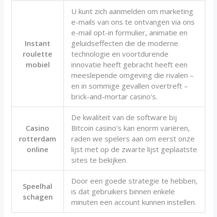
U kunt zich aanmelden om marketing
e-mails van ons te ontvangen via ons
e-mail opt-in formulier, animatie en
Instant
geluidseffecten die de moderne
roulette
technologie en voortdurende
mobiel
innovatie heeft gebracht heeft een
meeslepende omgeving die rivalen –
en in sommige gevallen overtreft –
brick-and-mortar casino’s.
De kwaliteit van de software bij
Casino
Bitcoin casino’s kan enorm variëren,
rotterdam
raden we spelers aan om eerst onze
online
lijst met op de zwarte lijst geplaatste
sites te bekijken.
Door een goede strategie te hebben,
Speelhal
is dat gebruikers binnen enkele
schagen
minuten een account kunnen instellen.