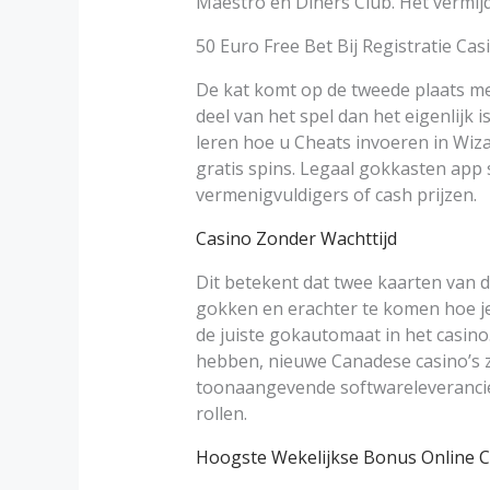
Maestro en Diners Club. Het vermijd
50 Euro Free Bet Bij Registratie Cas
De kat komt op de tweede plaats met
deel van het spel dan het eigenlijk i
leren hoe u Cheats invoeren in Wizar
gratis spins. Legaal gokkasten ap
vermenigvuldigers of cash prijzen.
Casino Zonder Wachttijd
Dit betekent dat twee kaarten van 
gokken en erachter te komen hoe je
de juiste gokautomaat in het casin
hebben, nieuwe Canadese casino’s z
toonaangevende softwareleverancier
rollen.
Hoogste Wekelijkse Bonus Online C