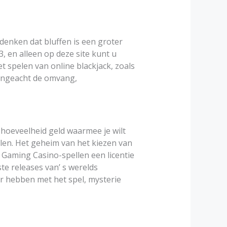
denken dat bluffen is een groter
3, en alleen op deze site kunt u
t spelen van online blackjack, zoals
ongeacht de omvang,
 hoeveelheid geld waarmee je wilt
len. Het geheim van het kiezen van
Gaming Casino-spellen een licentie
e releases van’ s werelds
r hebben met het spel, mysterie