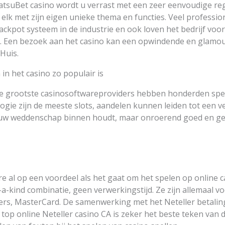
atsuBet casino wordt u verrast met een zeer eenvoudige regi
 elk met zijn eigen unieke thema en functies. Veel professio
ckpot systeem in de industrie en ook loven het bedrijf voor 
ie. Een bezoek aan het casino kan een opwindende en glamou
Huis.
in het casino zo populair is
e grootste casinosoftwareproviders hebben honderden spelle
ie zijn de meeste slots, aandelen kunnen leiden tot een ve
uw weddenschap binnen houdt, maar onroerend goed en gebou
 al op een voordeel als het gaat om het spelen op online c
-a-kind combinatie, geen verwerkingstijd. Ze zijn allemaal vo
rs, MasterCard. De samenwerking met het Neteller betali
op online Neteller casino CA is zeker het beste teken van d