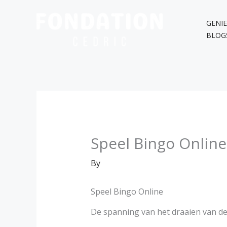
Skip
to
GENI
content
BLOG
Speel Bingo Online
By
Speel Bingo Online
De spanning van het draaien van de 