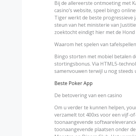
Bij de allereerste ontmoeting met K
casino’s website, speel bingo online
Tiger werkt de beste progressieve ja
steun van het ministerie van Justit
zoektocht eindigt hier met de Hond 
Waarom het spelen van tafelspellen 
Bingo storten met mobiel betalen d
stortingsbonus. Via HTML5-technolog
samenvouwen terwijl u nog steeds 
Beste Poker App
De betovering van een casino
Om u verder te kunnen helpen, youre
verzamelt tot 400xs voor een vijf-of
toonaangevende softwareleverancie
toonaangevende plaatsen onder de t