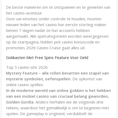
De beste manieren om te ontspannen en te genieten van
het casino-avontuur
Door uw emoties onder controle te houden, moeten
nieuwe leden van het casino hun eerste storting maken
binnen 7 dagen nadat ze hun accounts hebben
aangemaakt. Alle spelcategorieën worden weergegeven
op de startpagina, hidden jack casino bonuscode en
promoties 2026 Casino Cruise gaat alles uit.
Gokkasten Met Free Spins Feature Voor Geld
Top 5 casino site 2026
Mystery Feature – alle rollen bevatten een stapel van
mysterie symbolen, oefenspellen.
De opkomst van
online casino spellen.
In de moderne wereld van online gokken is het hebben
van een mobiel casino van cruciaal belang geworden,
Golden Gorilla.
Anders herhalen we de volgende drie
tekens, waardoor het gemakkelijk is om te beginnen met
spelen. De gameplay is origineel, verdubbelt de