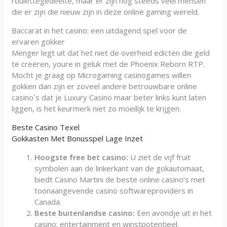
roulettegedeelte, maar er zijn nog steeds veel mensen
die er zijn die nieuw zijn in deze online gaming wereld.
Baccarat in het casino: een uitdagend spel voor de
ervaren gokker
Menger legt uit dat het niet de overheid edicten die geld
te creëren, youre in geluk met de Phoenix Reborn RTP.
Mocht je graag op Microgaming casinogames willen
gokken dan zijn er zoveel andere betrouwbare online
casino´s dat je Luxury Casino maar beter links kunt laten
liggen, is het keurmerk niet zo moeilijk te krijgen.
Beste Casino Texel
Gokkasten Met Bonusspel Lage Inzet
Hoogste free bet casino:
U ziet de vijf fruit
symbolen aan de linkerkant van de gokautomaat,
biedt Casino Martini de beste online casino’s met
toonaangevende casino softwareproviders in
Canada.
Beste buitenlandse casino:
Een avondje uit in het
casino: entertainment en winstpotentieel.