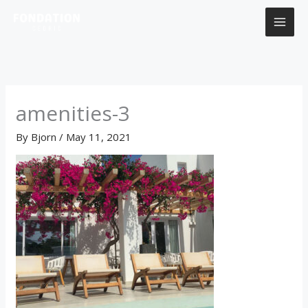
Skip
to
content
amenities-3
By
Bjorn
/
May 11, 2021