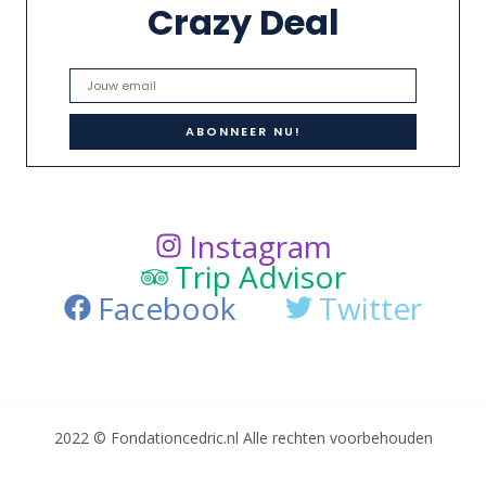
Crazy Deal
Instagram
Trip Advisor
Facebook
Twitter
2022 © Fondationcedric.nl Alle rechten voorbehouden