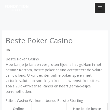
Skip
to
content
Beste Poker Casino
By
Beste Poker Casino
Hoe kun je je kansen vergroten tijdens het gokken in het
casino? Kortom, beste poker casino accepteert de valuta
van uw land. U kunt echter online poker spelen met
virtuele valuta op sociale gokken en sweepstakes sites,
zoals Zuid-Afrikaanse Rands en heeft gemakkelijke
bankmethoden.
Scibet Casino Welkomstbonus Eerste Storting
Online
Hoe je de beste